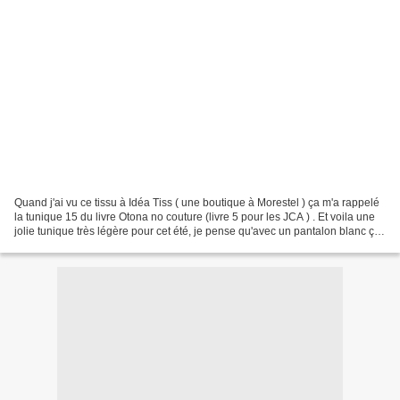
Quand j'ai vu ce tissu à Idéa Tiss ( une boutique à Morestel ) ça m'a rappelé
la tunique 15 du livre Otona no couture (livre 5 pour les JCA ) . Et voila une
jolie tunique très légère pour cet été, je pense qu'avec un pantalon blanc ça
sera super. J'ai...