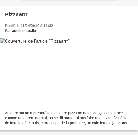
Pizzaarrr
Publié le 11/04/2010 à 18:32
Par
adeline cecile
Aujourd'hui on a préparé la meilleure pizza de notre vie, ça commence
comme un aprem normal, on se dit pourquoi pas faire une pizza. Je décide
de faire la pâte, puis je m'occupe de la garniture, un coté tomate jambons
fromage (pour Adeline la difficile)...