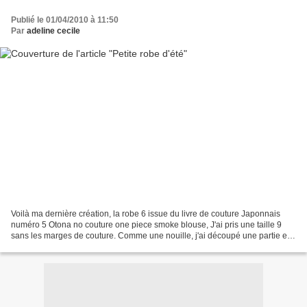
Publié le 01/04/2010 à 11:50
Par
adeline cecile
Voilà ma dernière création, la robe 6 issue du livre de couture Japonnais
numéro 5 Otona no couture one piece smoke blouse, J'ai pris une taille 9
sans les marges de couture. Comme une nouille, j'ai découpé une partie en
trop pour le décolté, mais bon...