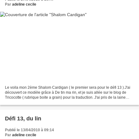
Par
adeline cecile
Le voila mon 2ème Shalom Cardigan ( le premier sera pour le défi 13 ).J'ai
découvert ce modèle grâce à De tin ma rin, et je suis allée sur le blog de
Tricocotte ( rubrique boite a grain) pour la traduction. J'ai pris de la laine
partner chez phildar,...
Défi 13, du lin
Publié le 13/04/2010 à 09:14
Par
adeline cecile