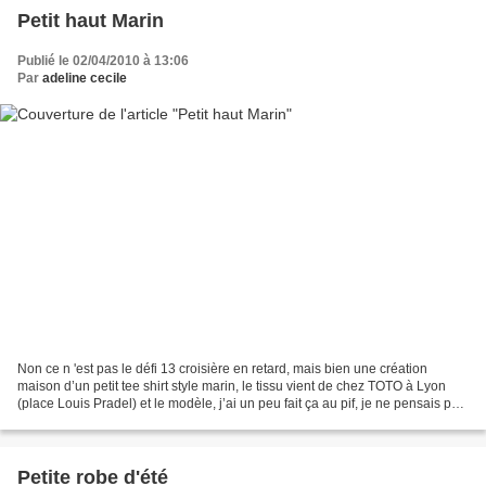
Petit haut Marin
Publié le 02/04/2010 à 13:06
Par
adeline cecile
Non ce n 'est pas le défi 13 croisière en retard, mais bien une création
maison d’un petit tee shirt style marin, le tissu vient de chez TOTO à Lyon
(place Louis Pradel) et le modèle, j’ai un peu fait ça au pif, je ne pensais pas
m’en sortir si bien....
Petite robe d'été