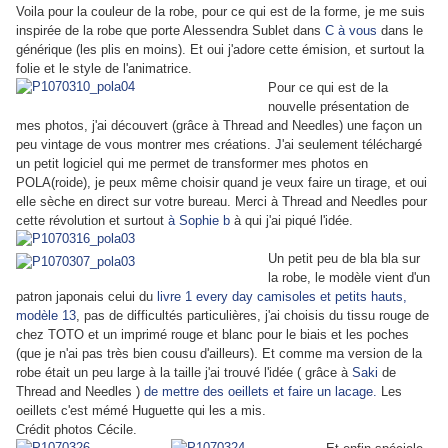
Voila pour la couleur de la robe, pour ce qui est de la forme, je me suis
inspirée de la robe que porte Alessendra Sublet dans
C à vous
dans le
générique (les plis en moins). Et oui j'adore cette émision, et surtout la
folie et le style de l'animatrice.
Pour ce qui est de la
nouvelle présentation de
mes photos, j'ai découvert (grâce à Thread and Needles) une façon un
peu vintage de vous montrer mes créations. J'ai seulement téléchargé
un petit logiciel qui me permet de transformer mes photos en
POLA(roide), je peux même choisir quand je veux faire un tirage, et oui
elle sèche en direct sur votre bureau. Merci à Thread and Needles pour
cette révolution et surtout
à Sophie b
à qui j'ai piqué l'idée.
Un petit peu de bla bla sur
la robe, le modèle vient d'un
patron japonais celui du
livre 1 every day camisoles et petits hauts,
modèle 13
, pas de difficultés particulières, j'ai choisis du tissu rouge de
chez TOTO et un imprimé rouge et blanc pour le biais et les poches
(que je n'ai pas très bien cousu d'ailleurs). Et comme ma version de la
robe était un peu large à la taille j'ai trouvé l'idée ( grâce à
Saki
de
Thread and Needles )
de mettre des oeillets et faire un lacage.
Les
oeillets c'est mémé Huguette qui les a mis.
Crédit photos Cécile.