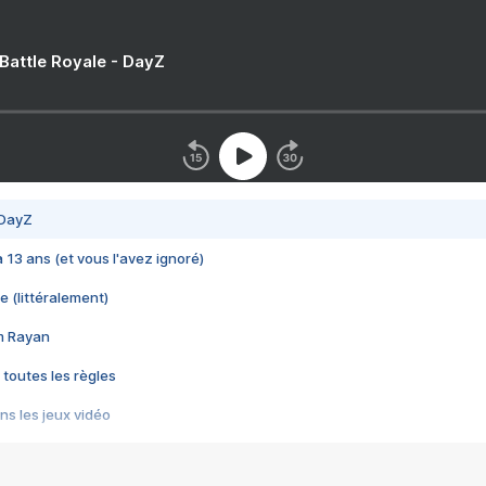
 Battle Royale - DayZ
 DayZ
 a 13 ans (et vous l'avez ignoré)
e (littéralement)
im Rayan
 toutes les règles
s les jeux vidéo
us choquant de Rockstar ? - Le scandale BULLY