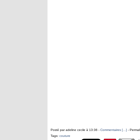
Posté par adeline cecile à 13:36 -
Commentaires [
…
]
- Permal
Tags:
couture