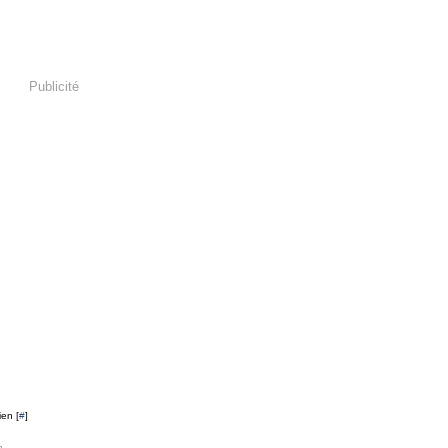
Publicité
ien [
#
]