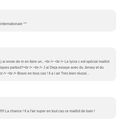
 internationale ^^
 ai envie de m en faire un...<br /> <br /> Le lycra c est spécial maillot
tiques partout?<br /> <br /> J ai Deja essaye avec du Jersey et du
/> <br /> Bravo en tous cas ! Il a l air Tres bien réussi...
! La chance ! Il a l'air super en tout cas ce maillot de bain !