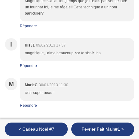
Magnifique!!! Ca fait longtemps que je n'étais pas venue faire
un tour par ici, je me régale!! Cette technique a un nom
particulier?
Répondre
I
Iris31
09/02/2013 17:57
magnifique, j'aime beaucoup.<br /> <br /> Iris.
Répondre
M
MarieC
30/01/2013 11:30
c'est super beau !
Répondre
< Cadeau Noël #7
Février Fait Main#1 >