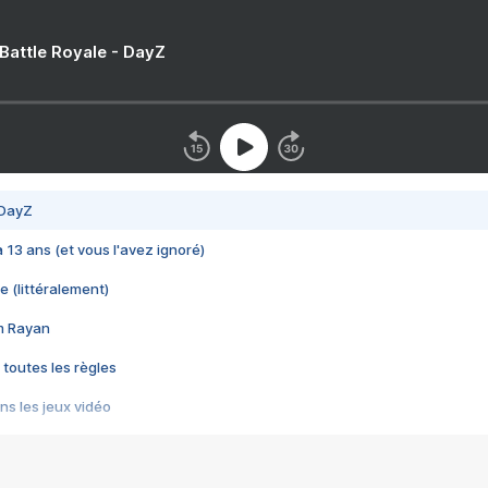
 Battle Royale - DayZ
 DayZ
 a 13 ans (et vous l'avez ignoré)
e (littéralement)
im Rayan
 toutes les règles
s les jeux vidéo
us choquant de Rockstar ? - Le scandale BULLY
e plus moche de Steam