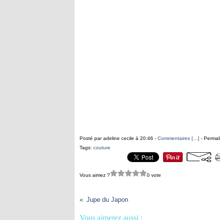
Posté par adeline cecile à 20:46 -
Commentaires [
…
]
- Permal
Tags:
couture
Vous aimez ?
0 vote
Jupe du Japon
Vous aimerez aussi :