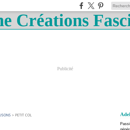
Publicité
Adel
OUSONS
>
PETIT COL
Passi
génér