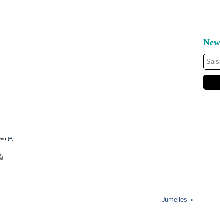
News
ien [
#
]
Jumelles