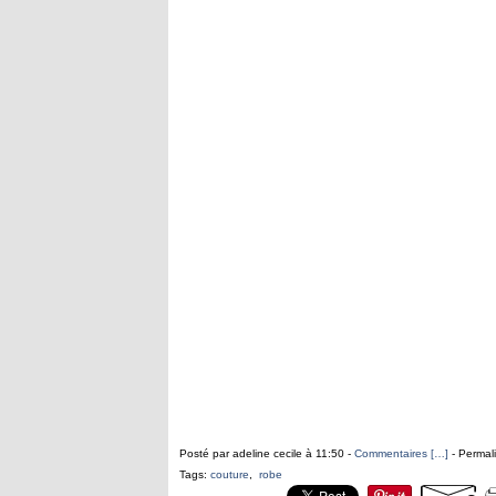
Posté par adeline cecile à 11:50 -
Commentaires [
…
]
- Permali
Tags:
couture
,
robe