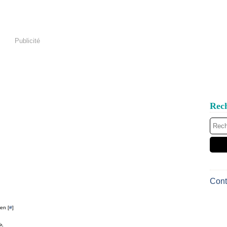
Publicité
Rec
Cont
en [
#
]