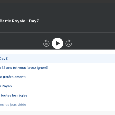
 Battle Royale - DayZ
 DayZ
 a 13 ans (et vous l'avez ignoré)
e (littéralement)
im Rayan
 toutes les règles
s les jeux vidéo
us choquant de Rockstar ? - Le scandale BULLY