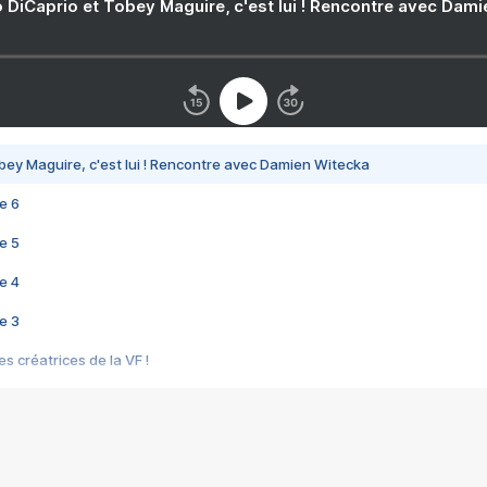
 DiCaprio et Tobey Maguire, c'est lui ! Rencontre avec Dam
bey Maguire, c'est lui ! Rencontre avec Damien Witecka
e 6
e 5
e 4
e 3
s créatrices de la VF !
e 2
e 1
e Mektoub My Love arrive enfin ! Rencontre avec Shaïn Boumedine et Sal