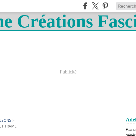
Publicité
Adel
OUSONS
>
 ET TRAME
Passi
génér