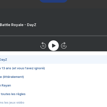
 Battle Royale - DayZ
 DayZ
 a 13 ans (et vous l'avez ignoré)
e (littéralement)
im Rayan
 toutes les règles
s les jeux vidéo