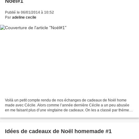
Noël#1
Publié le 06/01/2014 à 10:52
Par
adeline cecile
Voilà un petit compte rendu de nos échanges de cadeaux de Noël home
made avec Cécile. Alors comme l’année dernière Cécile a un peu abusée
en me faisant plus d’une vingtaine de cadeaux. On les a classé par thèmes,
voilà les customisations de tee shirt...
Idées de cadeaux de Noël homemade #1