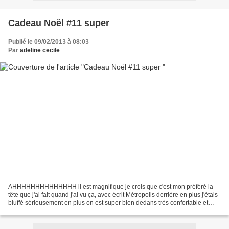
Cadeau Noël #11 super
Publié le 09/02/2013 à 08:03
Par
adeline cecile
AHHHHHHHHHHHHHH il est magnifique je crois que c'est mon préféré la
tête que j'ai fait quand j'ai vu ça, avec écrit Métropolis derrière en plus j'étais
bluffé sérieusement en plus on est super bien dedans très confortable et
puis j'adore superman !!!!...