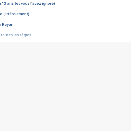
 a 13 ans (et vous l'avez ignoré)
e (littéralement)
im Rayan
 toutes les règles
s les jeux vidéo
us choquant de Rockstar ? - Le scandale BULLY
e plus moche de Steam
du RÊVE tourne au CAUCHEMAR
pendant 8 heures
it… à tort
umiliés par un jeu vidéo
ire - Final Fantasy 8
ti un empire - Age of Empires