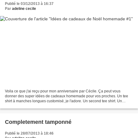
Publié le 03/12/2013 à 16:37
Par
adeline cecile
Voila ce que j'ai reçu pour mon anniversaire par Cécile. Ça peut vous
donner des super idées de cadeaux homemade pour vos proches. Un tee
shirt à manches longues customisé, je l'adore. Un second tee shirt. Un
troisième lié à la couture cette fois. Des...
Completement tamponné
Publié le 28/07/2013 à 18:46