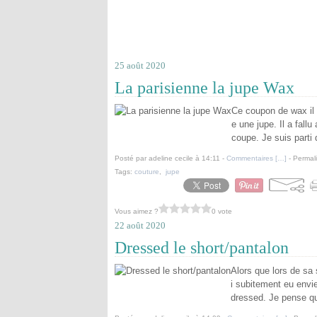
25 août 2020
La parisienne la jupe Wax
Ce coupon de wax il 
e une jupe. Il a fall
coupe. Je suis parti
Posté par adeline cecile à 14:11 -
Commentaires [
…
]
- Permali
Tags:
couture
,
jupe
Vous aimez ?
0 vote
22 août 2020
Dressed le short/pantalon
Alors que lors de sa 
i subitement eu envie
dressed. Je pense qu