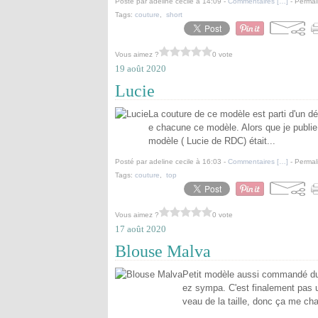
Posté par adeline cecile à 14:09 -
Commentaires [
…
]
- Permal
Tags:
couture
,
short
Vous aimez ?
0 vote
19 août 2020
Lucie
La couture de ce modèle est parti d'un dé
e chacune ce modèle. Alors que je publie c
modèle ( Lucie de RDC) était...
Posté par adeline cecile à 16:03 -
Commentaires [
…
]
- Permal
Tags:
couture
,
top
Vous aimez ?
0 vote
17 août 2020
Blouse Malva
Petit modèle aussi commandé dur
ez sympa. C'est finalement pas un
veau de la taille, donc ça me cha