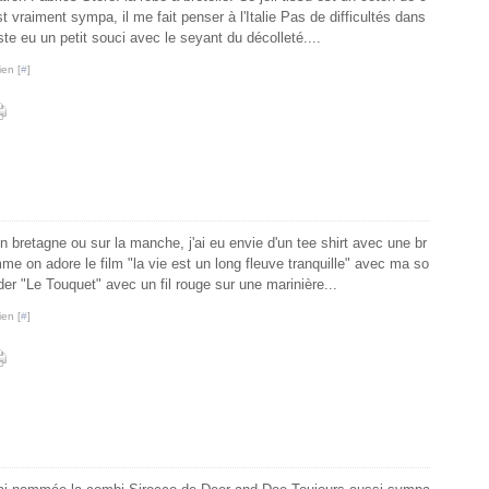
st vraiment sympa, il me fait penser à l'Italie Pas de difficultés dans
juste eu un petit souci avec le seyant du décolleté....
ien [
#
]
en bretagne ou sur la manche, j'ai eu envie d'un tee shirt avec une br
me on adore le film "la vie est un long fleuve tranquille" avec ma so
oder "Le Touquet" avec un fil rouge sur une marinière...
ien [
#
]