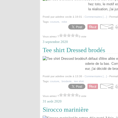
hez toto, le motif e
la réalisation, j'ai 
Posté par adeline cecile à 16:01 -
Commentaires [
…
]
- Permal
Tags:
couture
,
robe
Vous aimez ?
0 vote
3 septembre 2020
Tee shirt Dressed brodés
A défaut d'être allée 
oderie de la bas. Com
eur, j'ai décidé de br
Posté par adeline cecile à 13:36 -
Commentaires [
…
]
- Permal
Tags:
couture
,
broderie
,
tee shirt
Vous aimez ?
0 vote
31 août 2020
Sirocco marinière