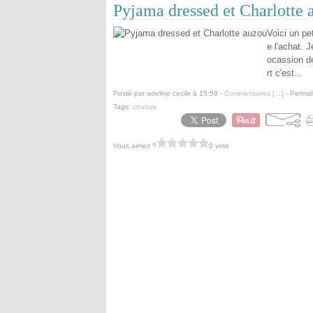
Pyjama dressed et Charlotte 
Voici un pe
e l'achat. 
ocassion de
rt c'est...
Posté par adeline cecile à 15:58 -
Commentaires [
…
]
- Permal
Tags:
couture
Vous aimez ?
0 vote