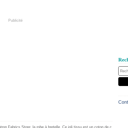
Publicité
Rec
Cont
ron Fabrics Store: la robe à bretelle. Ce joli tissu est un coton de c