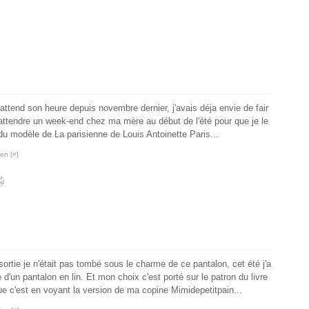
attend son heure depuis novembre dernier, j'avais déja envie de fair
u attendre un week-end chez ma mère au début de l'été pour que je le
 du modèle de La parisienne de Louis Antoinette Paris...
en [
#
]
sortie je n'était pas tombé sous le charme de ce pantalon, cet été j'a
 d'un pantalon en lin. Et mon choix c'est porté sur le patron du livre
e c'est en voyant la version de ma copine Mimidepetitpain...