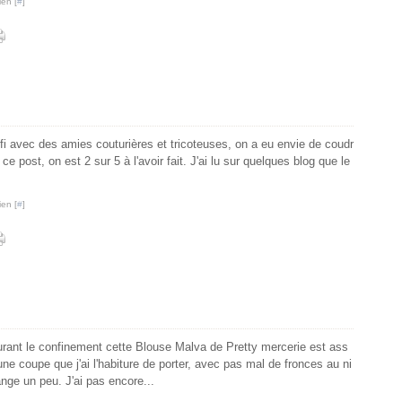
ien [
#
]
fi avec des amies couturières et tricoteuses, on a eu envie de coudr
e post, on est 2 sur 5 à l'avoir fait. J'ai lu sur quelques blog que le
ien [
#
]
ant le confinement cette Blouse Malva de Pretty mercerie est ass
e coupe que j'ai l'habiture de porter, avec pas mal de fronces au ni
nge un peu. J'ai pas encore...