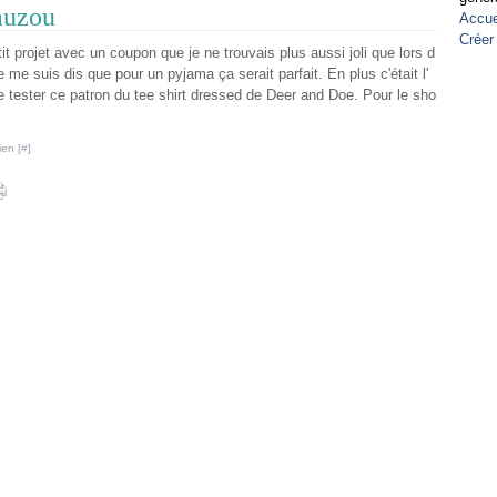
auzou
Accue
Créer
tit projet avec un coupon que je ne trouvais plus aussi joli que lors d
Je me suis dis que pour un pyjama ça serait parfait. En plus c'était l'
 tester ce patron du tee shirt dressed de Deer and Doe. Pour le sho
ien [
#
]