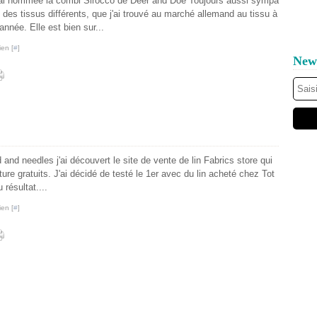
 j'ai nommée la combi Sirocco de Deer and Doe Toujours aussi sympa
is des tissus différents, que j'ai trouvé au marché allemand au tissu à
année. Elle est bien sur...
ien [
#
]
News
and needles j'ai découvert le site de vente de lin Fabrics store qui
re gratuits. J'ai décidé de testé le 1er avec du lin acheté chez Tot
 résultat....
ien [
#
]