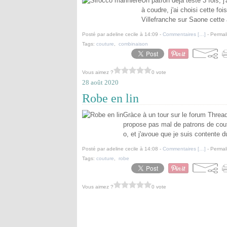
Un patron déja testé 3 fois,
à coudre, j'ai choisi cette fo
Villefranche sur Saone cette 
Posté par adeline cecile à 14:09 -
Commentaires [
…
]
- Permal
Tags:
couture
,
combinaison
Vous aimez ?
0 vote
28 août 2020
Robe en lin
Gràce à un tour sur le forum Thread 
propose pas mal de patrons de coutu
o, et j'avoue que je suis contente du
Posté par adeline cecile à 14:08 -
Commentaires [
…
]
- Permal
Tags:
couture
,
robe
Vous aimez ?
0 vote