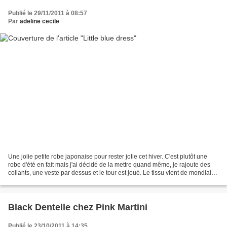
Publié le 29/11/2011 à 08:57
Par
adeline cecile
Une jolie petite robe japonaise pour rester jolie cet hiver. C'est plutôt une
robe d'été en fait mais j'ai décidé de la mettre quand même, je rajoute des
collants, une veste par dessus et le tour est joué. Le tissu vient de mondial
tissus, j'ai acheté...
Black Dentelle chez Pink Martini
Publié le 23/10/2011 à 14:35