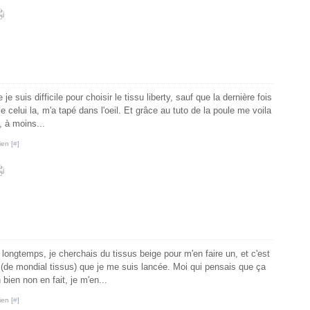
suis difficile pour choisir le tissu liberty, sauf que la dernière fois
e celui la, m'a tapé dans l'oeil. Et grâce au tuto de la poule me voila
, à moins...
ien [
#
]
z longtemps, je cherchais du tissus beige pour m'en faire un, et c'est
 (de mondial tissus) que je me suis lancée. Moi qui pensais que ça
 bien non en fait, je m'en...
ien [
#
]