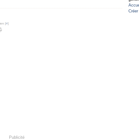
Accue
Créer
ien [
#
]
Publicité