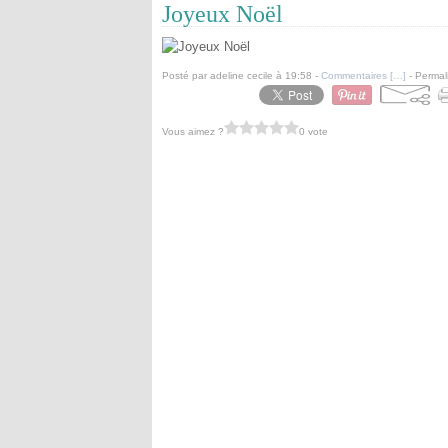
Joyeux Noël
Posté par adeline cecile à 19:58 -
Commentaires [
…
]
- Permal
Vous aimez ?
0 vote