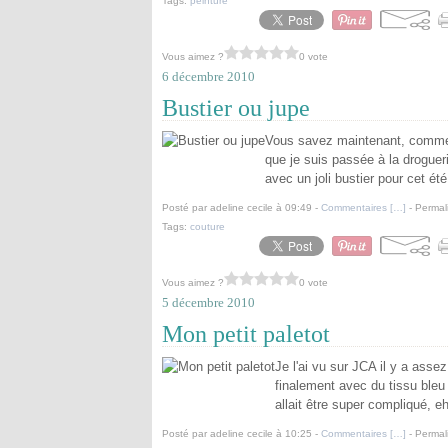
Tags:
peinture
Vous aimez ?
0 vote
6 décembre 2010
Bustier ou jupe
Vous savez maintenant, comme je 
que je suis passée à la drogueri
avec un joli bustier pour cet été
Posté par adeline cecile à 09:49 -
Commentaires [
…
]
- Permal
Tags:
couture
Vous aimez ?
0 vote
5 décembre 2010
Mon petit paletot
Je l'ai vu sur JCA il y a asse
finalement avec du tissu bleu
allait être super compliqué, eh
Posté par adeline cecile à 10:25 -
Commentaires [
…
]
- Permal