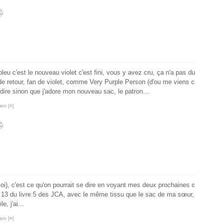
leu c'est le nouveau violet c'est fini, vous y avez cru, ça n'a pas du
de retour, fan de violet, comme Very Purple Person (d'ou me viens c
ire sinon que j'adore mon nouveau sac, le patron...
ien [
#
]
moi), c'est ce qu'on pourrait se dire en voyant mes deux prochaines c
e 13 du livre 5 des JCA, avec le même tissu que le sac de ma sœur,
e, j'ai...
ien [
#
]