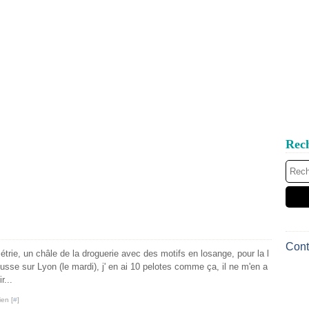
Rec
Cont
étrie, un châle de la droguerie avec des motifs en losange, pour la l
usse sur Lyon (le mardi), j' en ai 10 pelotes comme ça, il ne m'en a
r...
ien [
#
]