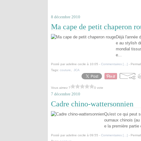
8 décembre 2010
Ma cape de petit chaperon r
Déjà l'année d
e au stylish 
mondial tissus
e...
Posté par adeline cecile à 10:05 -
Commentaires [
…
]
- Permal
Tags:
couture
,
JCA
Vous aimez ?
0 vote
7 décembre 2010
Cadre chino-wattersonnien
Qu'est ce qui peut s
ournaux chinois (au 
e la première partie 
Posté par adeline cecile à 09:55 -
Commentaires [
…
]
- Permal