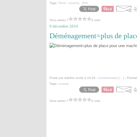
Tags:
Tricot
,
couture
,
JCA
Vous aimez ?
0 vote
9 décembre 2010
Déménagement=plus de place
Posté par adeline cecile à 14:24 -
Commentaires [
…
]
- Permal
Tags:
couture
Vous aimez ?
0 vote