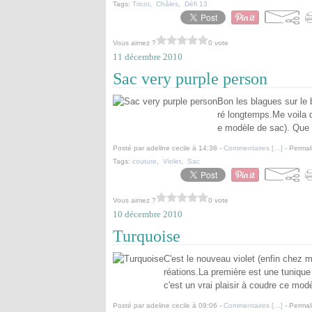
Tags:
Tricot
,
Châles
,
Défi 13
Vous aimez ?
0 vote
11 décembre 2010
Sac very purple person
Bon les blagues sur le b
ré longtemps.Me voila 
e modèle de sac). Que d
Posté par adeline cecile à 14:38 -
Commentaires [
…
]
- Permal
Tags:
couture
,
Violet
,
Sac
Vous aimez ?
0 vote
10 décembre 2010
Turquoise
C'est le nouveau violet (enfin chez 
réations.La première est une tuniqu
c'est un vrai plaisir à coudre ce modèl
Posté par adeline cecile à 09:06 -
Commentaires [
…
]
- Permal