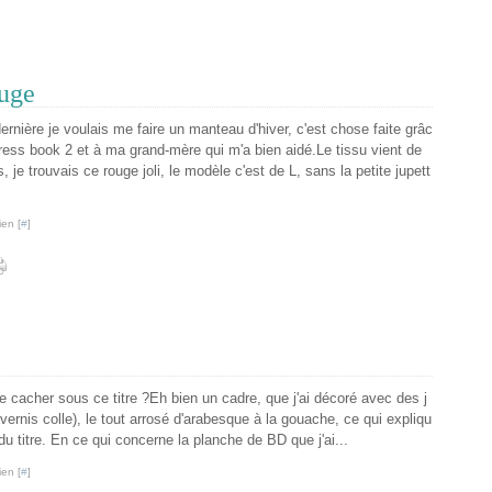
ouge
ernière je voulais me faire un manteau d'hiver, c'est chose faite grâc
dress book 2 et à ma grand-mère qui m'a bien aidé.Le tissu vient de
, je trouvais ce rouge joli, le modèle c'est de L, sans la petite jupett
ien [
#
]
e cacher sous ce titre ?Eh bien un cadre, que j'ai décoré avec des j
vernis colle), le tout arrosé d'arabesque à la gouache, ce qui expliqu
du titre. En ce qui concerne la planche de BD que j'ai...
ien [
#
]