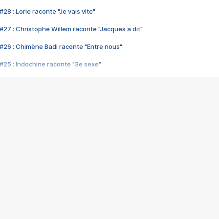
28 : Lorie raconte "Je vais vite"
#27 : Christophe Willem raconte "Jacques a dit"
#26 : Chimène Badi raconte "Entre nous"
#25 : Indochine raconte "3e sexe"
#24 : Zaho raconte "C'est chelou"
#23 : Patrick Bruel raconte "Au café des délices"
#22 : Kyo raconte "Le chemin"
#21 : Nolwenn Leroy raconte "Cassé"
#20 : Patrick Hernandez raconte "Born to be alive"
#19 : Lorie raconte "Près de moi"
#18 : Michael Jones raconte "A nos actes manqués" (avec Jean-Jacque
#17 : Khaled raconte "Aïcha"