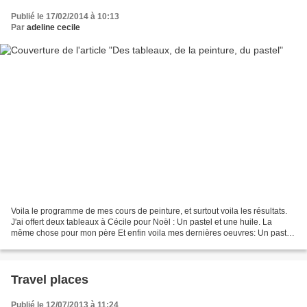
Publié le 17/02/2014 à 10:13
Par
adeline cecile
Voila le programme de mes cours de peinture, et surtout voila les résultats.
J'ai offert deux tableaux à Cécile pour Noël : Un pastel et une huile. La
même chose pour mon père Et enfin voila mes dernières oeuvres: Un pastel
avec le petit chaperon rouge,...
Travel places
Publié le 12/07/2013 à 11:24