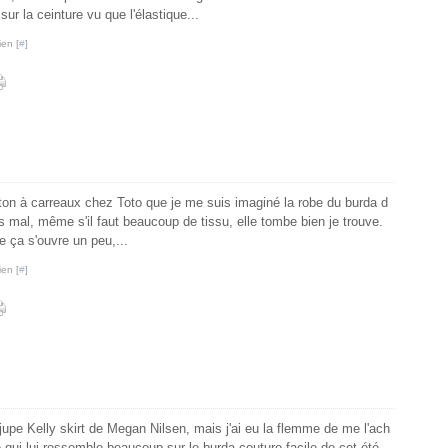
 sur la ceinture vu que l'élastique...
ien [
#
]
on à carreaux chez Toto que je me suis imaginé la robe du burda d
 mal, même s'il faut beaucoup de tissu, elle tombe bien je trouve.
e ça s'ouvre un peu,...
ien [
#
]
upe Kelly skirt de Megan Nilsen, mais j'ai eu la flemme de me l'ach
upe qui lui ressemble beaucoup sur le burda couture facile de cet été.