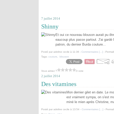
7 juillet 2014
Shinny
Et oui ce nouveau blouson aurait pu être 
eaucoup plus passe partout. J'ai gardé l
patron, du dernier Burda couture...
Posté par adeline cecile à 11:36 -
Commentaires [
…
]
- Permali
Tags:
couture
,
blouson
Vous aimez ?
0 vote
2 juillet 2014
Des vitamines
Mon dernier gilet en date. Le mo
est vraiment sympa, on s'est mot
miné le mien après Christine, ma
Posté par adeline cecile à 13:54 -
Commentaires [
…
]
- Permal