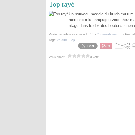
Top rayé
Un nouveau modèle du burda couture fac
mercerie à la campagne vers chez ma
ntage dans le dos des boutons sinon c'
Posté par adeline cecile à 10:51 -
Commentaires [
…
]
- Permal
Tags:
couture
,
top
Vous aimez ?
0 vote