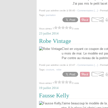
J'ai pas mis le petit lacet
Posté par adeline cecile à 08:40 -
Commentaires [
…
]
- Permal
Tags:
pantalon
Vous aimez ?
0 vote
23 juillet 2014
Robe Vintage
C'est en voyant ce coupon de cot
u mois de mai. Le modèle est pas
Par contre au niveau de la poitrin
Posté par adeline cecile à 10:47 -
Commentaires [
…
]
- Permal
Tags:
couture
,
robe
Vous aimez ?
0 vote
19 juillet 2014
Fausse Kelly
J'aime beaucoup le modèle de la j
eter. A la place j'ai choisi une j