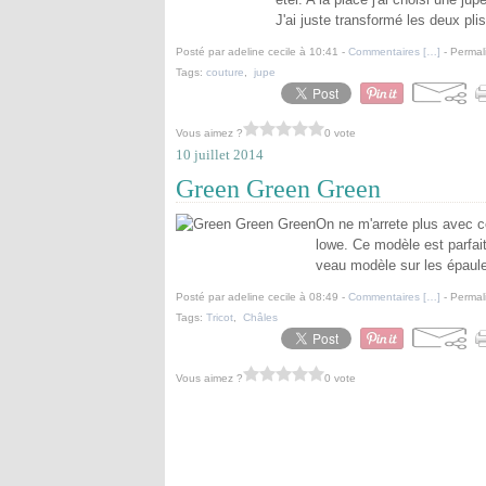
J'ai juste transformé les deux plis
Posté par adeline cecile à 10:41 -
Commentaires [
…
]
- Permal
Tags:
couture
,
jupe
Vous aimez ?
0 vote
10 juillet 2014
Green Green Green
On ne m'arrete plus avec ce
lowe. Ce modèle est parfait 
veau modèle sur les épaule
Posté par adeline cecile à 08:49 -
Commentaires [
…
]
- Permal
Tags:
Tricot
,
Châles
Vous aimez ?
0 vote