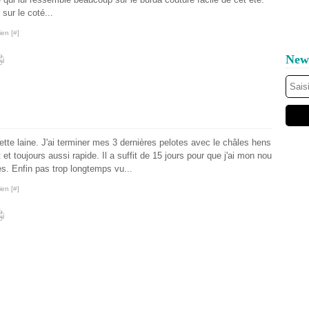
 sur le coté...
ien [
#
]
News
tte laine. J'ai terminer mes 3 dernières pelotes avec le châles hens
et toujours aussi rapide. Il a suffit de 15 jours pour que j'ai mon nou
s. Enfin pas trop longtemps vu...
ien [
#
]