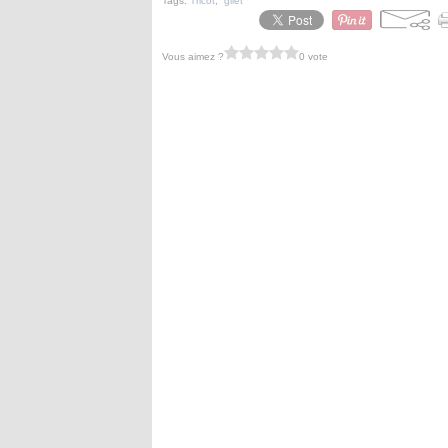
Tags:
Tricot
,
gilet
Vous aimez ?
0 vote