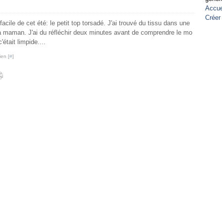
Accue
Créer
ile de cet été: le petit top torsadé. J'ai trouvé du tissu dans une
 maman. J'ai du réfléchir deux minutes avant de comprendre le mo
était limpide....
ien [
#
]