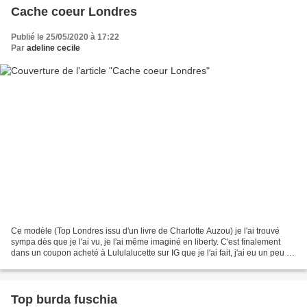
Cache coeur Londres
Publié le 25/05/2020 à 17:22
Par
adeline cecile
Ce modèle (Top Londres issu d'un livre de Charlotte Auzou) je l'ai trouvé
sympa dès que je l'ai vu, je l'ai même imaginé en liberty. C'est finalement
dans un coupon acheté à Lululalucette sur IG que je l'ai fait, j'ai eu un peu de
mal à l'associer avec...
Top burda fuschia