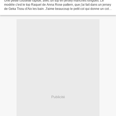
Une petite cousette rapide, avec un top en jersey manches longues. Le
modèle c'est le top Raquel de Anna Rose pattern, que j'ai fait dans un jersey
de Geka Tissu d'Aix les bain. J'aime beaucoup le petit col qui donne un coté
très féminin. Par de grande...
Publicité