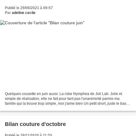
Publié le 29/06/2021 à 09:57
Par
adeline cecile
Quelques cousette en juin aussi: La robe Nymphea de Joli Lab: Jolie et
simple de réalisation, elle ne fait pour tant pas l'unaniminté parmis ma
famille qui la trouve trop simple, moi j'aime bien Un petit short, juste le bas
du pantalon Atelier Charlotte...
Bilan couture d'octobre
Publié le 28/11/2020 à 11:55