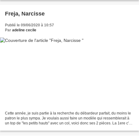
Freja, Narcisse
Publié le 09/06/2020 à 10:57
Par
adeline cecile
Cette année, je suis partie à la recherche du débardeur parfait, du moins le
patron le plus sympa. Je voulais aussi faire un modèle qui ressemblerait à
un top de "les petits hauts" avec un col, voici donc ses 2 pièces. La 1ere c'est
le modèle Freja du...