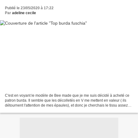
Publié le 23/05/2020 à 17:22
Par
adeline cecile
C'est en voyant le modèle de Bee made que je me suis décidé à acheté ce
patron burda. Il semble que les décolletés en V me mettent en valeur ( ils
détournent l'attention de mes épaules), et donc je cherchais le tissu assez
fluide qui pourrait convenir....