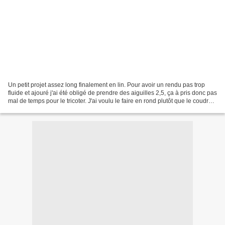
Un petit projet assez long finalement en lin. Pour avoir un rendu pas trop
fluide et ajouré j'ai été obligé de prendre des aiguilles 2,5, ça à pris donc pas
mal de temps pour le tricoter. J'ai voulu le faire en rond plutôt que le coudre,
j'ai donc réécris...