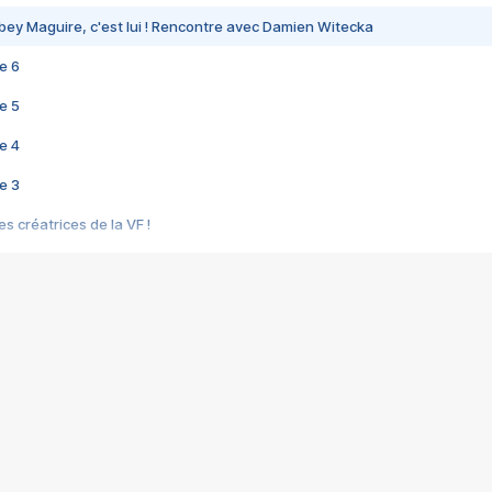
bey Maguire, c'est lui ! Rencontre avec Damien Witecka
e 6
e 5
e 4
e 3
s créatrices de la VF !
e 2
e 1
e Mektoub My Love arrive enfin ! Rencontre avec Shaïn Boumedine et Sal
i : après Toni en famille
elle réalise le bouleversant Dites lui que je l'aime
ais ! Rencontre autour de Vie privée de Rebecca Zlotowski