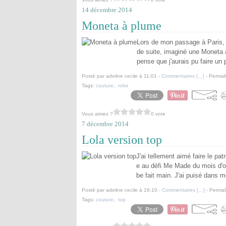
14 décembre 2014
Moneta à plume
Lors de mon passage à Paris, j
de suite, imaginé une Moneta à 
pense que j'aurais pu faire un p
Posté par adeline cecile à 11:01 -
Commentaires [
…
]
- Permali
Tags:
couture
,
robe
Vous aimez ?
0 vote
7 décembre 2014
Lola version top
J'ai tellement aimé faire le p
e au défi Me Made du mois d'oc
be fait main. J'ai puisé dans mo
Posté par adeline cecile à 16:10 -
Commentaires [
…
]
- Permal
Tags:
couture
,
top