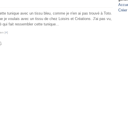
Accue
Créer
cette tunique avec un tissu bleu, comme je n'en ai pas trouvé à Toto.
ue je voulais avec un tissu de chez Loisirs et Créations. J'ai pas vu,
é qui fait ressembler cette tunique...
ien [
#
]