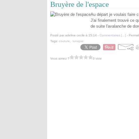
Bruyère de l'espace
Au départ je voulais faire 
J'ai finalement trouvé ce q
de suite l'avalanche de dor
Posté par adeline cecile à 15:14 -
Commentaires [
…
]
- Permal
Tags:
couture
,
tunique
Vous aimez ?
0 vote