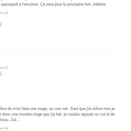
 passepoil à l'encolure. Ça sera pour la prochaine fois. Adeline
ien [
#
]
ien [
#
]
ve de m'en faire une rouge, ou une noir. Sauf que j'ai utilisé mon je
 donc une moneta rouge que j'ai fait, je voulais rajouter un col et de
issu. J'ai...
ien [
#
]