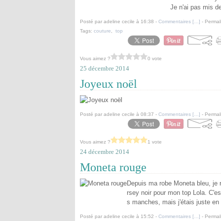
Je n'ai pas mis de
Posté par adeline cecile à 16:38 -
Commentaires [
…
]
- Permal
Tags:
couture
,
top
Vous aimez ?
0 vote
25 décembre 2014
Joyeux noël
Posté par adeline cecile à 08:37 -
Commentaires [
…
]
- Permal
Vous aimez ?
1 vote
24 décembre 2014
Moneta rouge
Depuis ma robe Moneta bleu, je rê
rsey noir pour mon top Lola. C'est
s manches, mais j'étais juste en t
Posté par adeline cecile à 15:52 -
Commentaires [
…
]
- Permal