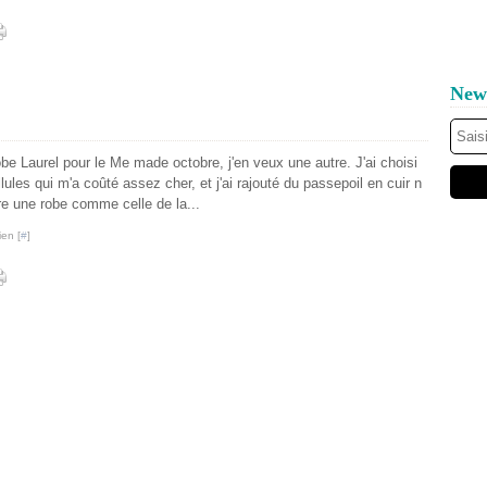
News
be Laurel pour le Me made octobre, j'en veux une autre. J'ai choisi
lules qui m'a coûté assez cher, et j'ai rajouté du passepoil en cuir n
aire une robe comme celle de la...
ien [
#
]