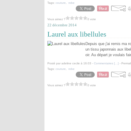
Tags:
couture
,
robe
Vous aimez ?
0 vote
22 décembre 2014
Laurel aux libellules
Depuis que j'ai remis ma ro
un tissu japonnais aux libel
oir. Au départ je voulais f
Posté par adeline cecile à 16:03 -
Commentaires [
…
]
- Permal
Tags:
couture
,
robe
Vous aimez ?
0 vote