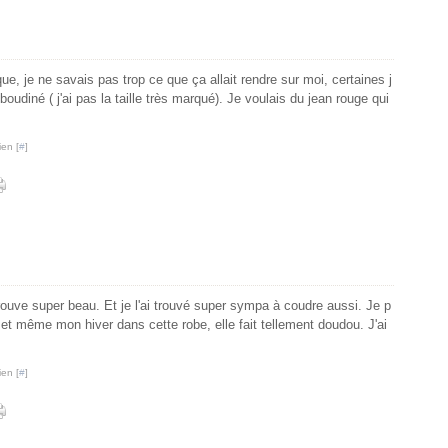
ue, je ne savais pas trop ce que ça allait rendre sur moi, certaines j
boudiné ( j'ai pas la taille très marqué). Je voulais du jean rouge qui
ien [
#
]
rouve super beau. Et je l'ai trouvé super sympa à coudre aussi. Je p
t même mon hiver dans cette robe, elle fait tellement doudou. J'ai
ien [
#
]