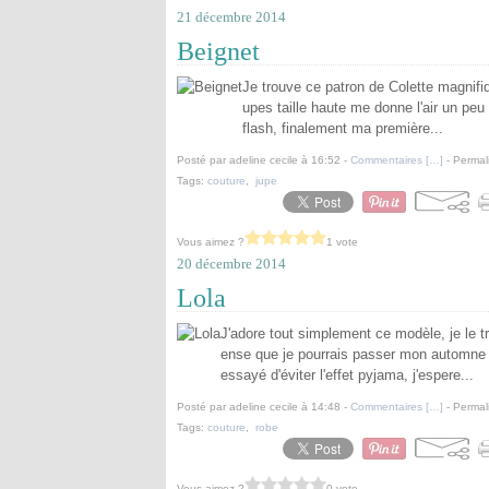
21 décembre 2014
Beignet
Je trouve ce patron de Colette magnifiq
upes taille haute me donne l'air un peu 
flash, finalement ma première...
Posté par adeline cecile à 16:52 -
Commentaires [
…
]
- Permal
Tags:
couture
,
jupe
Vous aimez ?
1 vote
20 décembre 2014
Lola
J'adore tout simplement ce modèle, je le t
ense que je pourrais passer mon automne e
essayé d'éviter l'effet pyjama, j'espere...
Posté par adeline cecile à 14:48 -
Commentaires [
…
]
- Permal
Tags:
couture
,
robe
Vous aimez ?
0 vote