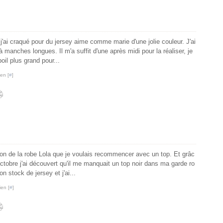
'ai craqué pour du jersey aime comme marie d'une jolie couleur. J'ai
manches longues. Il m'a suffit d'une après midi pour la réaliser, je
oil plus grand pour...
en [
#
]
atron de la robe Lola que je voulais recommencer avec un top. Et grâc
tobre j'ai découvert qu'il me manquait un top noir dans ma garde ro
n stock de jersey et j'ai...
ien [
#
]