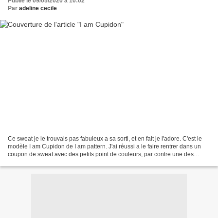
Publié le 09/05/2020 à 10:02
Par
adeline cecile
Ce sweat je le trouvais pas fabuleux a sa sorti, et en fait je l'adore. C'est le
modèle I am Cupidon de I am pattern. J'ai réussi a le faire rentrer dans un
coupon de sweat avec des petits point de couleurs, par contre une des
manches est en 2 morceaux...