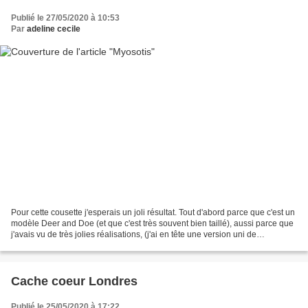
Publié le 27/05/2020 à 10:53
Par
adeline cecile
Pour cette cousette j'esperais un joli résultat. Tout d'abord parce que c'est un
modèle Deer and Doe (et que c'est très souvent bien taillé), aussi parce que
j'avais vu de très jolies réalisations, (j'ai en tête une version uni de
c'estquicoud trop jolie)...
Cache coeur Londres
Publié le 25/05/2020 à 17:22