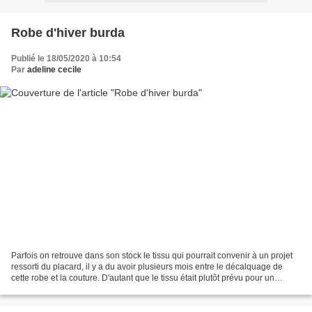
Robe d'hiver burda
Publié le 18/05/2020 à 10:54
Par
adeline cecile
Parfois on retrouve dans son stock le tissu qui pourrait convenir à un projet
ressorti du placard, il y a du avoir plusieurs mois entre le décalquage de
cette robe et la couture. D'autant que le tissu était plutôt prévu pour un
pantalon je crois. Bref...