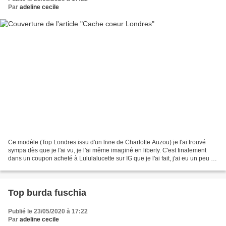
Par
adeline cecile
Ce modèle (Top Londres issu d'un livre de Charlotte Auzou) je l'ai trouvé
sympa dès que je l'ai vu, je l'ai même imaginé en liberty. C'est finalement
dans un coupon acheté à Lululalucette sur IG que je l'ai fait, j'ai eu un peu de
mal à l'associer avec...
Top burda fuschia
Publié le 23/05/2020 à 17:22
Par
adeline cecile