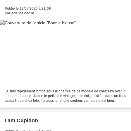
Publié le 12/05/2020 à 21:09
Par
adeline cecile
Je suis rapidement tombé sous le charme de ce modèle de chez sew over it:
la bonnie blouse. J'aime le petit coté vintage, et le col, je l'ai fait dans un tissu
assez fin de chez toto, il a aussi une jolie couleur. Le modèle est bien
expliqué, les plis...
I am Cupidon