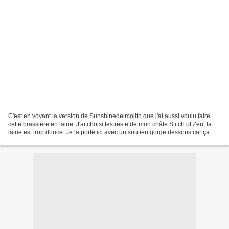
C'est en voyant la version de Sunshinedelmojito que j'ai aussi voulu faire
cette brassière en laine. J'ai choisi les reste de mon châle Stitch of Zen, la
laine est trop douce. Je la porte ici avec un soutien gorge dessous car ça
s'étire un peu et que...