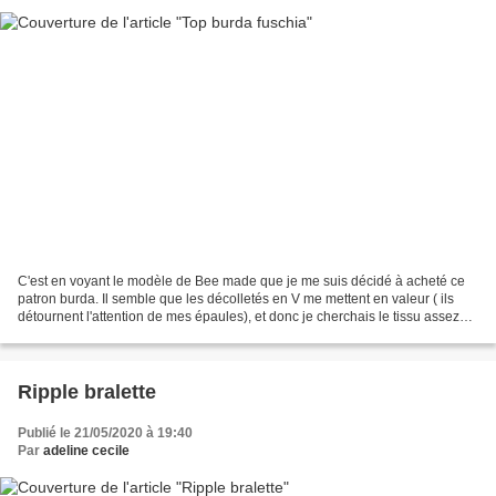
C'est en voyant le modèle de Bee made que je me suis décidé à acheté ce
patron burda. Il semble que les décolletés en V me mettent en valeur ( ils
détournent l'attention de mes épaules), et donc je cherchais le tissu assez
fluide qui pourrait convenir....
Ripple bralette
Publié le 21/05/2020 à 19:40
Par
adeline cecile