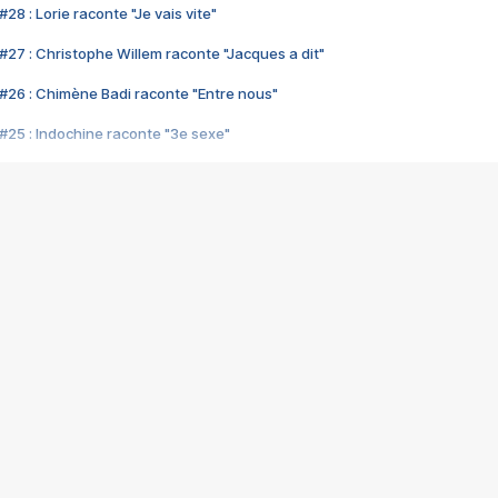
28 : Lorie raconte "Je vais vite"
#27 : Christophe Willem raconte "Jacques a dit"
#26 : Chimène Badi raconte "Entre nous"
#25 : Indochine raconte "3e sexe"
#24 : Zaho raconte "C'est chelou"
#23 : Patrick Bruel raconte "Au café des délices"
#22 : Kyo raconte "Le chemin"
#21 : Nolwenn Leroy raconte "Cassé"
#20 : Patrick Hernandez raconte "Born to be alive"
#19 : Lorie raconte "Près de moi"
#18 : Michael Jones raconte "A nos actes manqués" (avec Jean-Jacque
#17 : Khaled raconte "Aïcha"
#16 : Corneille raconte "Parce qu'on vient de loin"