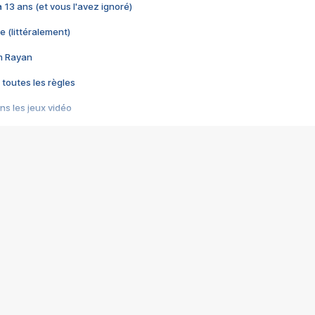
 a 13 ans (et vous l'avez ignoré)
e (littéralement)
im Rayan
 toutes les règles
s les jeux vidéo
us choquant de Rockstar ? - Le scandale BULLY
e plus moche de Steam
du RÊVE tourne au CAUCHEMAR
pendant 8 heures
it… à tort
umiliés par un jeu vidéo
ire - Final Fantasy 8
ti un empire - Age of Empires