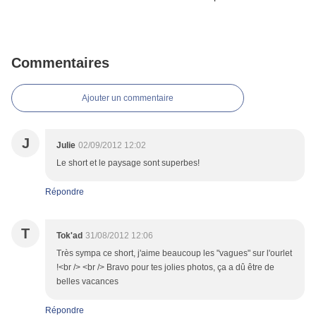
Commentaires
Ajouter un commentaire
J
Julie
02/09/2012 12:02
Le short et le paysage sont superbes!
Répondre
T
Tok'ad
31/08/2012 12:06
Très sympa ce short, j'aime beaucoup les "vagues" sur l'ourlet
!<br /> <br /> Bravo pour tes jolies photos, ça a dû être de
belles vacances
Répondre