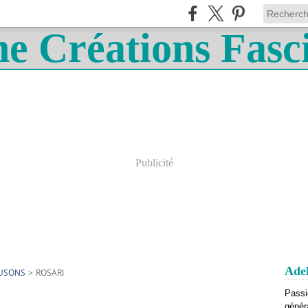
Publicité
Adel
OUSONS
>
ROSARI
Passi
génér