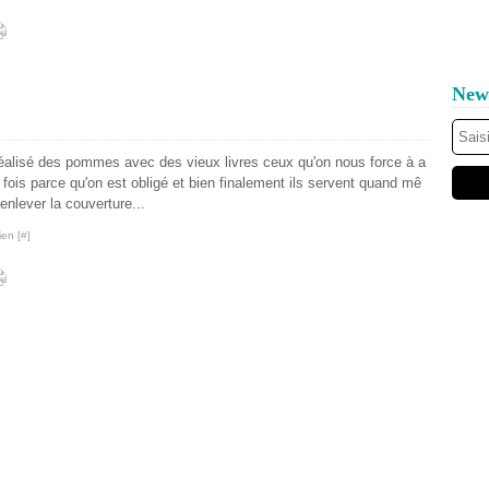
News
i réalisé des pommes avec des vieux livres ceux qu'on nous force à a
e fois parce qu'on est obligé et bien finalement ils servent quand mê
enlever la couverture...
ien [
#
]