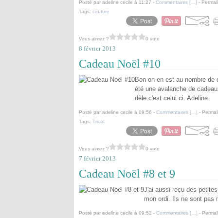
Posté par adeline cecile à 11:27 -
Commentaires [
…
]
- Permali
Tags:
couture
Vous aimez ?
0 vote
8 février 2013
Cadeau Noël #10
Bon on en est au nombre de di
été une avalanche de cadea
dèle c'est celui ci. Adeline
Posté par adeline cecile à 09:56 -
Commentaires [
…
]
- Permal
Tags:
Tricot
Vous aimez ?
0 vote
7 février 2013
Cadeau Noël #8 et 9
J'ai aussi reçu des petite
mon ordi. Ils ne sont pas
Posté par adeline cecile à 09:52 -
Commentaires [
…
]
- Permal