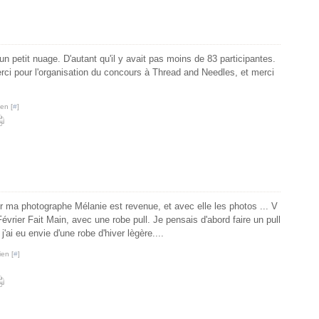
un petit nuage. D'autant qu'il y avait pas moins de 83 participantes.
erci pour l'organisation du concours à Thread and Needles, et merci
en [
#
]
ma photographe Mélanie est revenue, et avec elle les photos ... V
vrier Fait Main, avec une robe pull. Je pensais d'abord faire un pull
j'ai eu envie d'une robe d'hiver lègère....
ien [
#
]