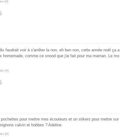
en [
#
]
x faudrait voir à s'arrêter la non, eh ben non, cette année noël ça a
ux homemade, comme ce snood que j'ai fait pour ma maman. Le mo
ien [
#
]
s pochettes pour mettre mes écouteurs et un stikers pour mettre sur
 mignons calvin et hobbes ? Adeline
ien [
#
]