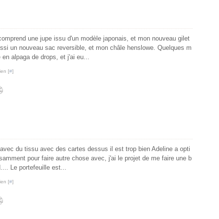
comprend une jupe issu d'un modèle japonais, et mon nouveau gilet
 aussi un nouveau sac reversible, et mon châle henslowe. Quelques m
té en alpaga de drops, et j'ai eu...
ien [
#
]
avec du tissu avec des cartes dessus il est trop bien Adeline a opti
isamment pour faire autre chose avec, j'ai le projet de me faire une b
.. Le portefeuille est...
ien [
#
]