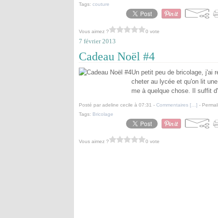
Tags:
couture
Vous aimez ?
0 vote
7 février 2013
Cadeau Noël #4
Un petit peu de bricolage, j'a
cheter au lycée et qu'on lit un
me à quelque chose. Il suffit d'
Posté par adeline cecile à 07:31 -
Commentaires [
…
]
- Permal
Tags:
Bricolage
Vous aimez ?
0 vote