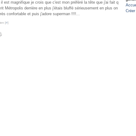
 magnifique je crois que c'est mon préféré la tête que j'ai fait q
Accue
rit Métropolis derrière en plus j'étais bluffé sérieusement en plus on
Créer
ès confortable et puis j'adore superman !!!!...
ien [
#
]