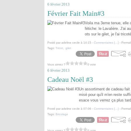
6 février 2013
Février Fait Main#3
Voila ma 3eme tenue, elle 
fétiche: le Lavalière. J'ai
ots sur le gilet, je l'ai trico
Posté par adeline cecile à 14:15 -
Commentaires [
…
]
- Permal
Tags:
Tricot
,
gilet
Vous aimez ?
0 vote
6 février 2013
Cadeau Noël #3
Un assortiment de cadeau fait 
misé pour qu'il m'en reste suff
esace vous verrez ça plus tard..
Posté par adeline cecile à 07:06 -
Commentaires [
…
]
- Permal
Tags:
Bricolage
Vous aimez ?
0 vote