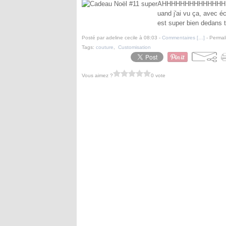
AHHHHHHHHHHHHHH il est
uand j'ai vu ça, avec éc
est super bien dedans tr
Posté par adeline cecile à 08:03 -
Commentaires [
…
]
- Permal
Tags:
couture
,
Customisation
Vous aimez ?
0 vote