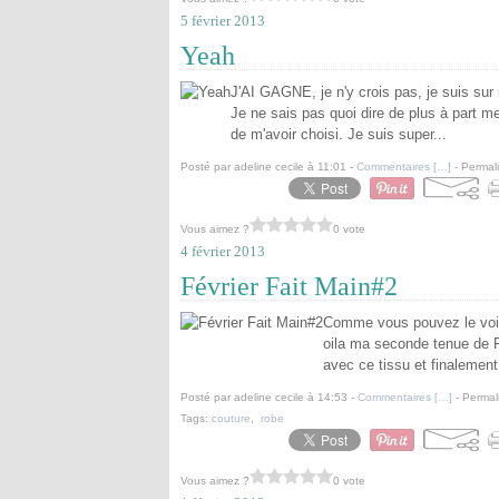
5 février 2013
Yeah
J'AI GAGNE, je n'y crois pas, je suis sur 
Je ne sais pas quoi dire de plus à part m
de m'avoir choisi. Je suis super...
Posté par adeline cecile à 11:01 -
Commentaires [
…
]
- Permali
Vous aimez ?
0 vote
4 février 2013
Février Fait Main#2
Comme vous pouvez le voir 
oila ma seconde tenue de Fé
avec ce tissu et finalement 
Posté par adeline cecile à 14:53 -
Commentaires [
…
]
- Permal
Tags:
couture
,
robe
Vous aimez ?
0 vote