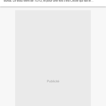
burda. Le tissu vient de TOTO, et pour une fois c'est Cécile qui fait le
mannequin. Je...
Publicité