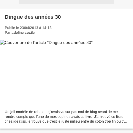
Dingue des années 30
Publié le 23/04/2013 à 14:13
Par
adeline cecile
Un joli modèle de robe que j'avais vu sur pas mal de blog avant de me
rendre compte que l'une de mes copines avais ce livre. J'ai trouvé ce tissu
chez idéatiss, je trouve que c'est le juste milieu entre du coton trop fin ou trop
épais, il convient à toutes...