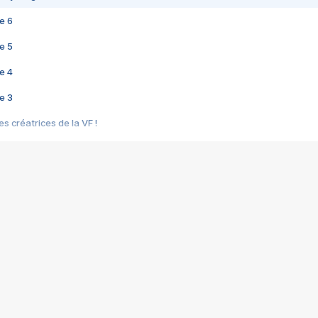
e 6
e 5
e 4
e 3
s créatrices de la VF !
e 2
e 1
e Mektoub My Love arrive enfin ! Rencontre avec Shaïn Boumedine et Sal
i : après Toni en famille
elle réalise le bouleversant Dites lui que je l'aime
ais ! Rencontre autour de Vie privée de Rebecca Zlotowski
 de Marguerite, Grave... Rencontre avec Ella Rumpf