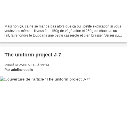
Mais non ça, ça ne se mange pas alors que ça oui, petite explication si vous
voulez les mêmes. Il vous faut 150g de végétaline et 250g de chocolat au
lait, faire fondre le tout dans une petite casserole et bien brasser. Verser sur
quatres bonnes poignées...
The uniform project J-7
Publié le 25/01/2010 à 19:14
Par
adeline cecile