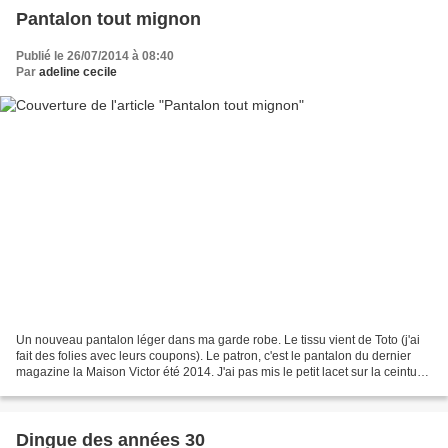
Pantalon tout mignon
Publié le 26/07/2014 à 08:40
Par
adeline cecile
Un nouveau pantalon léger dans ma garde robe. Le tissu vient de Toto (j'ai
fait des folies avec leurs coupons). Le patron, c'est le pantalon du dernier
magazine la Maison Victor été 2014. J'ai pas mis le petit lacet sur la ceinture
vu que l'élastique...
Dingue des années 30