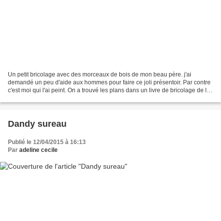
Un petit bricolage avec des morceaux de bois de mon beau père. j'ai
demandé un peu d'aide aux hommes pour faire ce joli présentoir. Par contre
c'est moi qui l'ai peint. On a trouvé les plans dans un livre de bricolage de la
bibliothèque. Cela n'a pas...
Dandy sureau
Publié le 12/04/2015 à 16:13
Par
adeline cecile