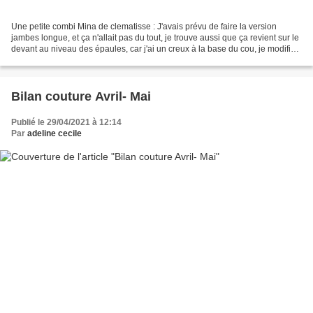
Une petite combi Mina de clematisse : J'avais prévu de faire la version
jambes longue, et ça n'allait pas du tout, je trouve aussi que ça revient sur le
devant au niveau des épaules, car j'ai un creux à la base du cou, je modifie
toujours la ligne d'épaule,...
Bilan couture Avril- Mai
Publié le 29/04/2021 à 12:14
Par
adeline cecile