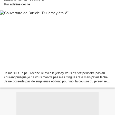
Publié le 18/03/2013 à 09:57
Par
adeline cecile
Je me suis un peu réconcilié avec le jersey, vous n'étiez peut être pas au
courant puisque je ne vous montre pas mes fringues raté mais j'étais fâché.
Je ne possède pas de surjeteuse et donc pour moi la couture du jersey se
fait simplement avec une aiguille...