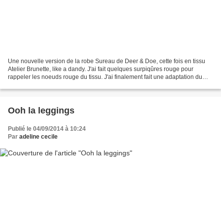
Une nouvelle version de la robe Sureau de Deer & Doe, cette fois en tissu
Atelier Brunette, like a dandy. J'ai fait quelques surpiqûres rouge pour
rappeler les noeuds rouge du tissu. J'ai finalement fait une adaptation du
patron pour les petites poitrines,...
Ooh la leggings
Publié le 04/09/2014 à 10:24
Par
adeline cecile