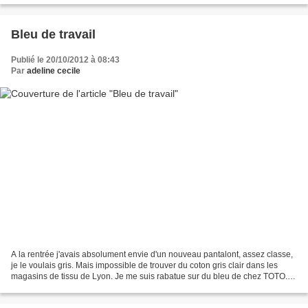
Bleu de travail
Publié le 20/10/2012 à 08:43
Par
adeline cecile
A la rentrée j'avais absolument envie d'un nouveau pantalont, assez classe,
je le voulais gris. Mais impossible de trouver du coton gris clair dans les
magasins de tissu de Lyon. Je me suis rabatue sur du bleu de chez TOTO.
Les 1m20 m'ont permis de faire...