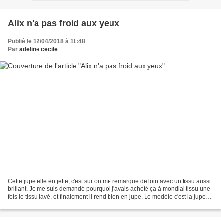
Alix n'a pas froid aux yeux
Publié le 12/04/2018 à 11:48
Par
adeline cecile
Cette jupe elle en jette, c'est sur on me remarque de loin avec un tissu aussi
brillant. Je me suis demandé pourquoi j'avais acheté ça à mondial tissu une
fois le tissu lavé, et finalement il rend bien en jupe. Le modèle c'est la jupe
Alix des fusettes,...