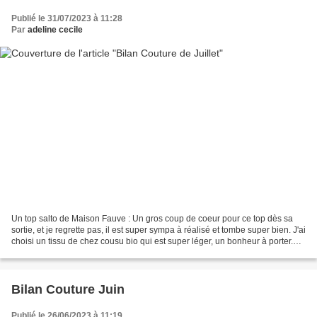
Publié le 31/07/2023 à 11:28
Par
adeline cecile
Un top salto de Maison Fauve : Un gros coup de coeur pour ce top dès sa
sortie, et je regrette pas, il est super sympa à réalisé et tombe super bien. J'ai
choisi un tissu de chez cousu bio qui est super léger, un bonheur à porter.
Une robe Oden Cami :...
Bilan Couture Juin
Publié le 26/06/2023 à 11:19