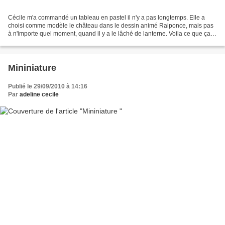
Cécile m'a commandé un tableau en pastel il n'y a pas longtemps. Elle a
choisi comme modèle le château dans le dessin animé Raiponce, mais pas
à n'importe quel moment, quand il y a le lâché de lanterne. Voila ce que ça
donne. Par la suite j'ai refait...
Mininiature
Publié le 29/09/2010 à 14:16
Par
adeline cecile