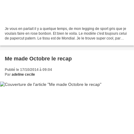
Je vous en parlait il y a quelque temps, de mon legging de sport gris que je
voulais faire en rose bonbon. Et bien le voila. Le modèle c'est toujours celui
de papercut patern. Le tissu est de Mondial. Je le trouve super cool, par
contre j'ai hésité avant...
Me made Octobre le recap
Publié le 17/10/2014 à 09:04
Par
adeline cecile