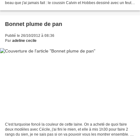
beau que j'ai jamais fait : le coussin Calvin et Hobbes dessiné avec un feutre
spécial tissu sur du...
Bonnet plume de pan
Publié le 26/10/2012 à 08:36
Par
adeline cecile
C'est turquoise foncé la couleur de cette laine. On a acheté de quoi faire
deux modèles avec Cécile, j'ai fini le mien, et elle à mis 1h30 pour faire 2
rangs du sien, je ne sais pas si on va pouvoir vous les montrer ensemble. En
tout cas ce modèle est...