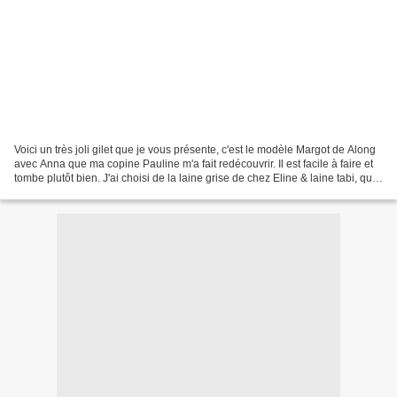
Voici un très joli gilet que je vous présente, c'est le modèle Margot de Along
avec Anna que ma copine Pauline m'a fait redécouvrir. Il est facile à faire et
tombe plutôt bien. J'ai choisi de la laine grise de chez Eline & laine tabi, qui
est bien douce...