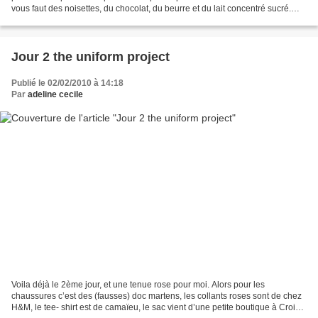
vous faut des noisettes, du chocolat, du beurre et du lait concentré sucré.
Prendre des noisettes,...
Jour 2 the uniform project
Publié le 02/02/2010 à 14:18
Par
adeline cecile
Voila déjà le 2ème jour, et une tenue rose pour moi. Alors pour les
chaussures c’est des (fausses) doc martens, les collants roses sont de chez
H&M, le tee- shirt est de camaïeu, le sac vient d’une petite boutique à Croix