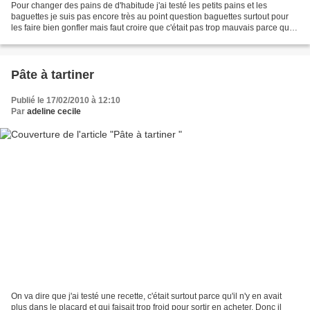
Pour changer des pains de d'habitude j'ai testé les petits pains et les
baguettes je suis pas encore très au point question baguettes surtout pour
les faire bien gonfler mais faut croire que c'était pas trop mauvais parce que
y'en avait encore quatre...
Pâte à tartiner
Publié le 17/02/2010 à 12:10
Par
adeline cecile
On va dire que j'ai testé une recette, c'était surtout parce qu'il n'y en avait
plus dans le placard et qui faisait trop froid pour sortir en acheter. Donc il