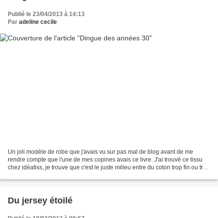
Publié le 23/04/2013 à 14:13
Par
adeline cecile
Un joli modèle de robe que j'avais vu sur pas mal de blog avant de me
rendre compte que l'une de mes copines avais ce livre. J'ai trouvé ce tissu
chez idéatiss, je trouve que c'est le juste milieu entre du coton trop fin ou trop
épais, il convient à toutes...
Du jersey étoilé