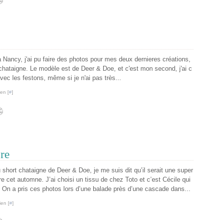
 Nancy, j'ai pu faire des photos pour mes deux dernieres créations,
 chataigne. Le modèle est de Deer & Doe, et c'est mon second, j'ai c
avec les festons, même si je n'ai pas très...
en [
#
]
ère
u short chataigne de Deer & Doe, je me suis dit qu’il serait une super
ire cet automne. J’ai choisi un tissu de chez Toto et c’est Cécile qui
 On a pris ces photos lors d’une balade près d’une cascade dans...
ien [
#
]