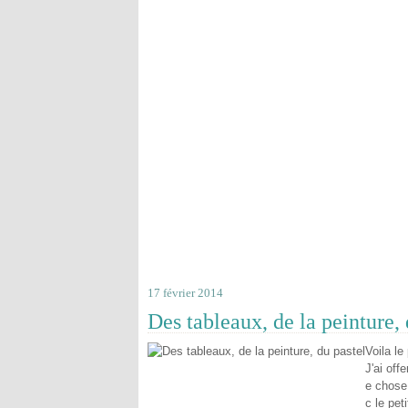
17 février 2014
Des tableaux, de la peinture, 
Voila le
J'ai off
e chose
c le pet