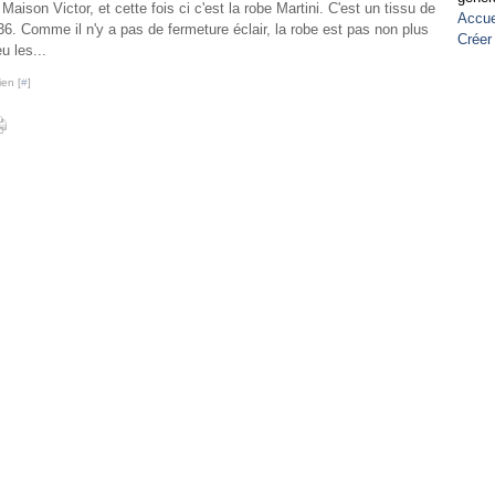
ison Victor, et cette fois ci c'est la robe Martini. C'est un tissu de
Accue
 36. Comme il n'y a pas de fermeture éclair, la robe est pas non plus
Créer
u les...
ien [
#
]