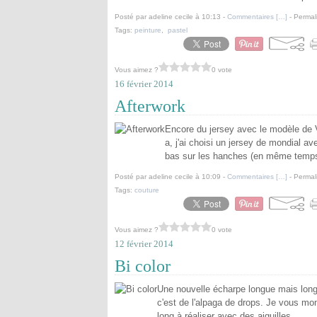
Posté par adeline cecile à 10:13 -
Commentaires [
…
]
- Permal
Tags:
peinture
,
pastel
Vous aimez ?
0 vote
16 février 2014
Afterwork
Encore du jersey avec le modèle de 
a, j'ai choisi un jersey de mondial a
bas sur les hanches (en même temps j
Posté par adeline cecile à 10:09 -
Commentaires [
…
]
- Permal
Tags:
couture
Vous aimez ?
0 vote
12 février 2014
Bi color
Une nouvelle écharpe longue mais longue 
c'est de l'alpaga de drops. Je vous mon
long à réaliser avec des aiguilles...