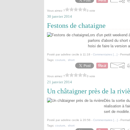
Vous aimez ?
0 vote
30 janvier 2014
Festons de chataigne
Lors d'un petit weekend à
parlons d'abord du short
hoisi de faire la version 
Posté par adeline cecile à 11:18 -
Commentaires [
…
]
- Permali
Tags:
couture
,
short
Vous aimez ?
0 vote
21 janvier 2014
Un châtaigner près de la rivi
Dès la sortie d
réalisation à fa
sert de modèle.
Posté par adeline cecile à 20:56 -
Commentaires [
…
]
- Permal
Tags:
couture
,
short