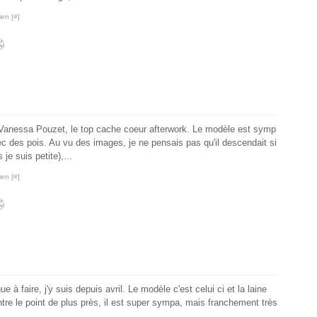
ien [
#
]
Vanessa Pouzet, le top cache coeur afterwork. Le modèle est symp
vec des pois. Au vu des images, je ne pensais pas qu'il descendait si
e suis petite),...
ien [
#
]
à faire, j'y suis depuis avril. Le modèle c'est celui ci et la laine
tre le point de plus près, il est super sympa, mais franchement très