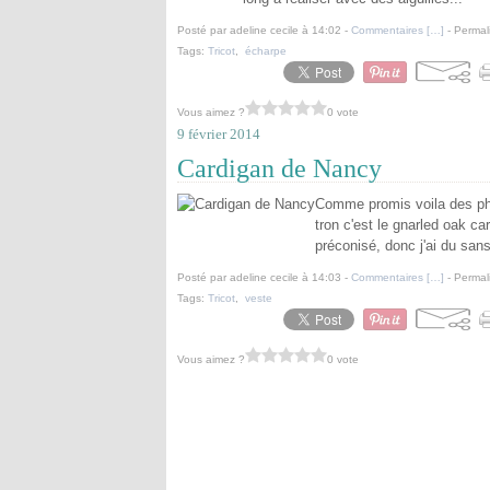
Posté par adeline cecile à 14:02 -
Commentaires [
…
]
- Permal
Tags:
Tricot
,
écharpe
Vous aimez ?
0 vote
9 février 2014
Cardigan de Nancy
Comme promis voila des phot
tron c'est le gnarled oak car
préconisé, donc j'ai du san
Posté par adeline cecile à 14:03 -
Commentaires [
…
]
- Permal
Tags:
Tricot
,
veste
Vous aimez ?
0 vote