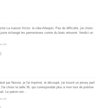
ne La maison Victor: la robe Arlequin. Pas de difficulté, j'ai choisi
i juste échangé les parmentures contre du biais retourné. Verdict un
en [
#
]
tuit par Nessie, je l'ai imprimé, et découpé, j'ai trouvé un jersey parf
J'ai choisi la taille 36, qui correspondait plus à mon tour de poitrine
ait. Le patron est...
en [
#
]