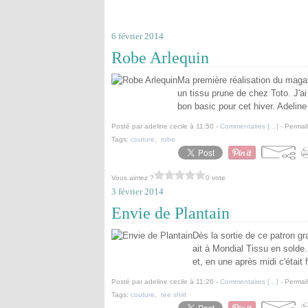
6 février 2014
Robe Arlequin
Ma première réalisation du magazi
un tissu prune de chez Toto. J'a
bon basic pour cet hiver. Adeline
Posté par adeline cecile à 11:50 -
Commentaires [
…
]
- Permali
Tags:
couture
,
robe
Vous aimez ?
0 vote
3 février 2014
Envie de Plantain
Dès la sortie de ce patron gra
ait à Mondial Tissu en solde. 
et, en une après midi c'était f
Posté par adeline cecile à 11:26 -
Commentaires [
…
]
- Permali
Tags:
couture
,
tee shirt