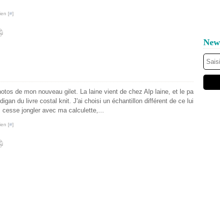
ien [
#
]
News
os de mon nouveau gilet. La laine vient de chez Alp laine, et le pa
digan du livre costal knit. J'ai choisi un échantillon différent de ce lui
s cesse jongler avec ma calculette,...
ien [
#
]