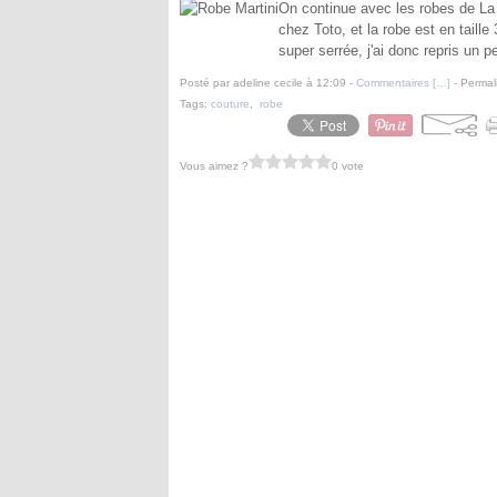
On continue avec les robes de La Ma
chez Toto, et la robe est en taille
super serrée, j'ai donc repris un pe
Posté par adeline cecile à 12:09 -
Commentaires [
…
]
- Permal
Tags:
couture
,
robe
Vous aimez ?
0 vote