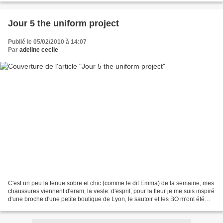
Jour 5 the uniform project
Publié le 05/02/2010 à 14:07
Par
adeline cecile
C'est un peu la tenue sobre et chic (comme le dit Emma) de la semaine, mes
chaussures viennent d'eram, la veste: d'esprit, pour la fleur je me suis inspiré
d'une broche d'une petite boutique de Lyon, le sautoir et les BO m'ont été
inspiré par la poule...