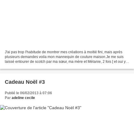
J'ai pas trop l'habitude de montrer mes créations à moitié fini, mais après
plusieurs demandes voila mon mannequin de couture maison.Je me suis
laissé entourer de scotch par ma sœur, ma mère et Mélanie, 2 fois [ et oui y
avait pas assez de scotch la première...
Cadeau Noël #3
Publié le 06/02/2013 à 07:06
Par
adeline cecile