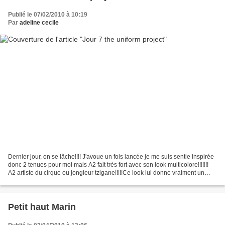
Publié le 07/02/2010 à 10:19
Par
adeline cecile
Dernier jour, on se lâche!!!! J'avoue un fois lancée je me suis sentie inspirée
donc 2 tenues pour moi mais A2 fait très fort avec son look multicolore!!!!!!!
A2 artiste du cirque ou jongleur tzigane!!!!!Ce look lui donne vraiment un
côté artiste!!!Mais...
Petit haut Marin