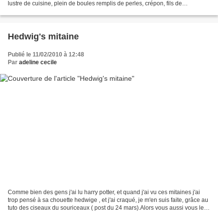
lustre de cuisine, plein de boules remplis de perles, crépon, fils de
scoubidou, oursins.... Et pour finir...
Hedwig's mitaine
Publié le 11/02/2010 à 12:48
Par
adeline cecile
Comme bien des gens j'ai lu harry potter, et quand j'ai vu ces mitaines j'ai
trop pensé à sa chouette hedwige , et j'ai craqué, je m'en suis faite, grâce au
tuto des ciseaux du souriceaux ( post du 24 mars).Alors vous aussi vous les
trouvez chouettes...