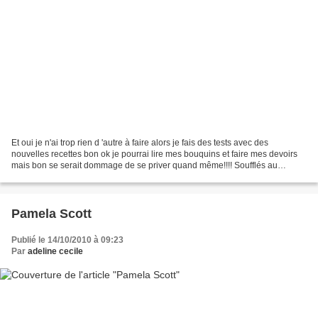
Et oui je n'ai trop rien d 'autre à faire alors je fais des tests avec des
nouvelles recettes bon ok je pourrai lire mes bouquins et faire mes devoirs
mais bon se serait dommage de se priver quand même!!!! Soufflés au
saumon et aux poireaux bon ils ont...
Pamela Scott
Publié le 14/10/2010 à 09:23
Par
adeline cecile