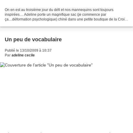
On en est au troisième jour du défi et nos mannequins sont toujours
inspirées.... Adeline porte un magnifique sac (je commence par
ça....déformation psychologique) chiné dans une petite boutique de la Croix
Rousse en cachette. Des low boots de chez Eram...
Un peu de vocabulaire
Publié le 13/10/2009 à 10:37
Par
adeline cecile