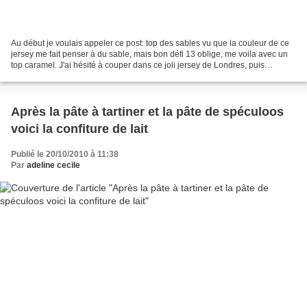
Au début je voulais appeler ce post: top des sables vu que la couleur de ce
jersey me fait penser à du sable, mais bon défi 13 oblige, me voila avec un
top caramel. J'ai hésité à couper dans ce joli jersey de Londres, puis
finalement je me suis lancé...
Après la pâte à tartiner et la pâte de spéculoos
voici la confiture de lait
Publié le 20/10/2010 à 11:38
Par
adeline cecile