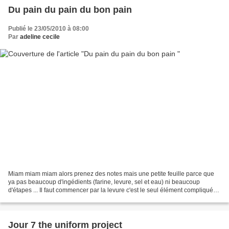
Du pain du pain du bon pain
Publié le 23/05/2010 à 08:00
Par
adeline cecile
Miam miam miam alors prenez des notes mais une petite feuille parce que
ya pas beaucoup d'ingédients (farine, levure, sel et eau) ni beaucoup
d'étapes ... Il faut commencer par la levure c'est le seul élément compliqué
de la recette, je prends de la levure...
Jour 7 the uniform project