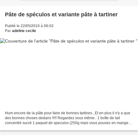
Pâte de spéculos et variante pâte à tartiner
Publié le 22/05/2010 à 08:02
Par
adeline cecile
Hum encore de la pâte pour faire de bonnes tartines...Et en plus il n'y a que
des bonnes choses dedans !!!!! Regardez vous même.. 1 boîte de lait
concentré sucré 1 paquet de speculos (250g mais vous pouvez en mangez
2 ou 3 au passage ) 25g de beurre et...