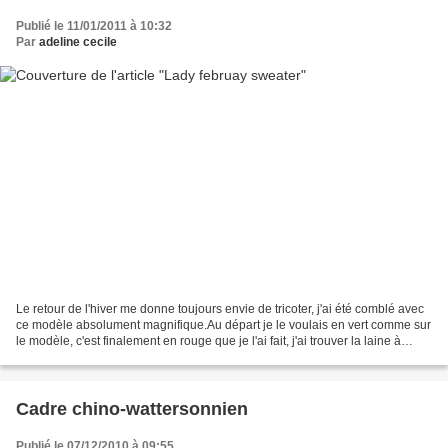
Publié le 11/01/2011 à 10:32
Par
adeline cecile
Le retour de l'hiver me donne toujours envie de tricoter, j'ai été comblé avec
ce modèle absolument magnifique.Au départ je le voulais en vert comme sur
le modèle, c'est finalement en rouge que je l'ai fait, j'ai trouver la laine à
Alp'laine à Aix les...
Cadre chino-wattersonnien
Publié le 07/12/2010 à 09:55