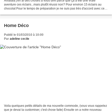
Ahlalala j'en ai des choses à vous dire parce que ça a été une vraie
aventure ces éclairs...mais plutôt réussi non? Pour environ 15 éclairs au
chocolat Pour le temps de préparation je ne suis pas très d'accord avec ce
qu'il y avait sur la recette (25min)...
Home Déco
Publié le 01/03/2010 à 10:00
Par
adeline cecile
Voila quelques petits détails de ma nouvelle commode, (vous vous rappelez
que je devai la customiser, c'est chose faite) Ensuite on a notre nouveau