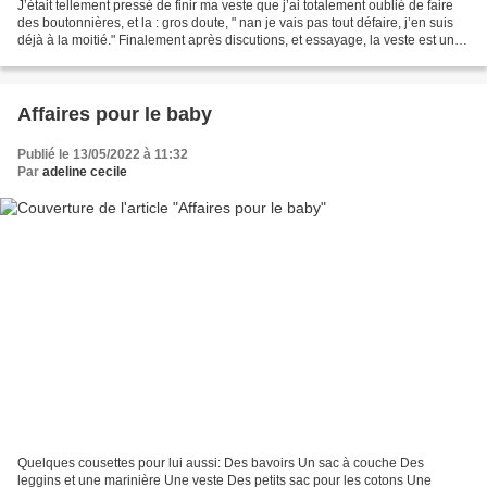
J’était tellement pressé de finir ma veste que j’ai totalement oublié de faire
des boutonnières, et la : gros doute, " nan je vais pas tout défaire, j’en suis
déjà à la moitié." Finalement après discutions, et essayage, la veste est un
peu courte donc...
Affaires pour le baby
Publié le 13/05/2022 à 11:32
Par
adeline cecile
Quelques cousettes pour lui aussi: Des bavoirs Un sac à couche Des
leggins et une marinière Une veste Des petits sac pour les cotons Une