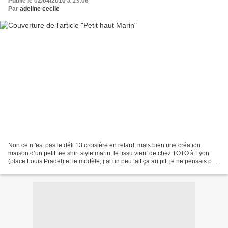
Publié le 02/04/2010 à 13:06
Par
adeline cecile
Non ce n 'est pas le défi 13 croisière en retard, mais bien une création
maison d’un petit tee shirt style marin, le tissu vient de chez TOTO à Lyon
(place Louis Pradel) et le modèle, j’ai un peu fait ça au pif, je ne pensais pas
m’en sortir si bien....