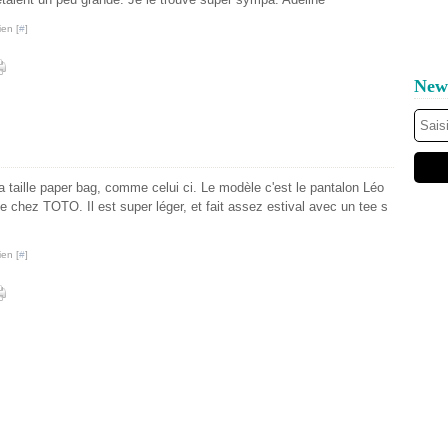
ien [
#
]
News
a taille paper bag, comme celui ci. Le modèle c'est le pantalon Léo
de chez TOTO. Il est super léger, et fait assez estival avec un tee s
ien [
#
]