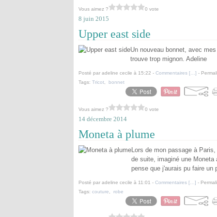
Vous aimez ?
0 vote
8 juin 2015
Upper east side
Un nouveau bonnet, avec mes re
trouve trop mignon. Adeline
Posté par adeline cecile à 15:22 -
Commentaires [
…
]
- Permal
Tags:
Tricot
,
bonnet
Vous aimez ?
0 vote
14 décembre 2014
Moneta à plume
Lors de mon passage à Paris, j
de suite, imaginé une Moneta à 
pense que j'aurais pu faire un p
Posté par adeline cecile à 11:01 -
Commentaires [
…
]
- Permali
Tags:
couture
,
robe