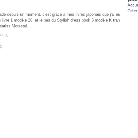
Accue
Créer
de depuis un moment, c'est grâce à mes livres japonais que j'ai eu
 livre 1 modèle 20, et le bas du Stylish dress book 3 modèle K tran
éatiss Morestel....
en [
#
]