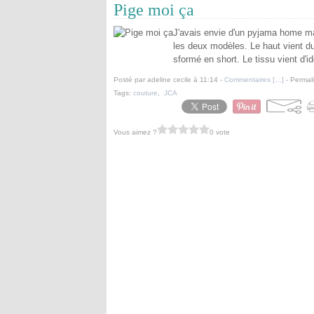
Pige moi ça
J'avais envie d'un pyjama home ma
les deux modèles. Le haut vient du
sformé en short. Le tissu vient d'id
Posté par adeline cecile à 11:14 -
Commentaires [
…
]
- Permali
Tags:
couture
,
JCA
Vous aimez ?
0 vote