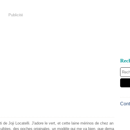
Publicité
Rec
Cont
ti de Joji Locatelli. J'adore le vert, et cette laine mérinos de chez an
ficultées, des poches originales, un modèle qui me va bien, que dema