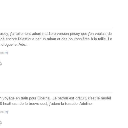
ersey, j'ai tellement adoré ma 1ere version jersey que j'en voulais de
acé encore l'elastique par un ruban et des boutonnières à la taille. Le
 droguerie. Ade...
ien [
#
]
n voyage en train pour Obernai. Le patron est gratuit, c'est le modèl
0 heathers. Je le trouve cool, j'adore la torsade. Adeline
ien [
#
]