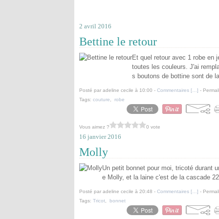
2 avril 2016
Bettine le retour
Et quel retour avec 1 robe en j
toutes les couleurs. J'ai rempl
s boutons de bottine sont de la
Posté par adeline cecile à 10:00 -
Commentaires [
…
]
- Permal
Tags:
couture
,
robe
Vous aimez ?
0 vote
16 janvier 2016
Molly
Un petit bonnet pour moi, tricoté durant u
e Molly, et la laine c'est de la cascade 22
Posté par adeline cecile à 20:48 -
Commentaires [
…
]
- Permal
Tags:
Tricot
,
bonnet