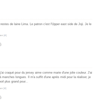
stes de laine Lima. Le patron c'est l'Upper east side de Joji. Je le
ien [
#
]
'ai craqué pour du jersey aime comme marie d'une jolie couleur. J'ai
manches longues. Il m'a suffit d'une après midi pour la réaliser, je
oil plus grand pour...
en [
#
]