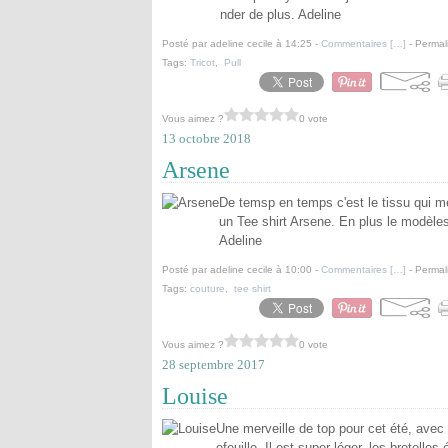
nder de plus. Adeline
Posté par adeline cecile à 14:25 -
Commentaires [
…
]
- Permal
Tags:
Tricot
,
Pull
Vous aimez ?
0 vote
13 octobre 2018
Arsene
De temsp en temps c'est le tissu qui me
un Tee shirt Arsene. En plus le modèles 
Adeline
Posté par adeline cecile à 10:00 -
Commentaires [
…
]
- Permal
Tags:
couture
,
tee shirt
Vous aimez ?
0 vote
28 septembre 2017
Louise
Une merveille de top pour cet été, avec 
efeuille. Il est super léger, les bretell