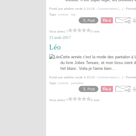
Posté par adeline cecile à 14:16 -
Commentaires [
…
]
- Permal
Tags:
couture
,
top
Vous aimez ?
0 vote
15 août 2017
Léo
Cette année c'est la mode des pantalon à l
du livre Jolies Tenues, et mon tissu vient 
hirt blanc. Voila je l'aime bien....
Posté par adeline cecile à 10:14 -
Commentaires [
…
]
- Permal
Tags:
couture
,
pantalon
Vous aimez ?
0 vote