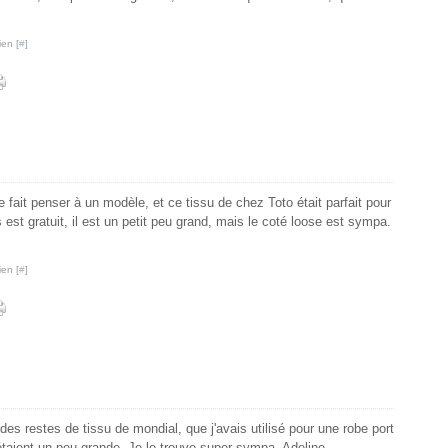
ien [
#
]
 fait penser à un modèle, et ce tissu de chez Toto était parfait pour
est gratuit, il est un petit peu grand, mais le coté loose est sympa.
ien [
#
]
des restes de tissu de mondial, que j'avais utilisé pour une robe port
es étaient un peu grande. Je le trouve super sympa. Adeline