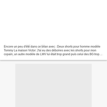
Encore un peu d'été dans ce bilan avec : Deux shorts pour homme modèle
Tommy La maison Victor: J'ai eu des déboires avec les shorts pour mon
copain, un autre modèle de LMV lui était trop grand puis celui des BG trop
petit (j'ai du mettre une bande en...