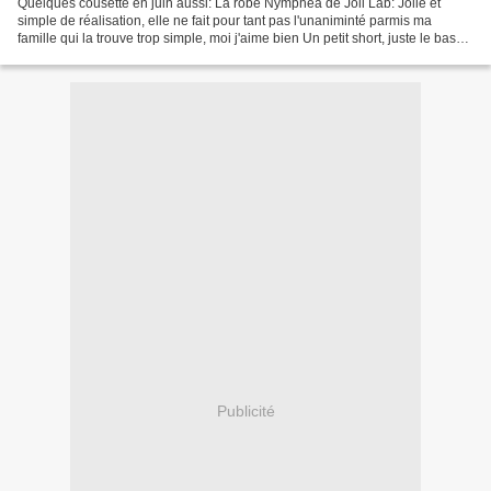
Quelques cousette en juin aussi: La robe Nymphea de Joli Lab: Jolie et
simple de réalisation, elle ne fait pour tant pas l'unaniminté parmis ma
famille qui la trouve trop simple, moi j'aime bien Un petit short, juste le bas
du pantalon Atelier Charlotte...
Publicité