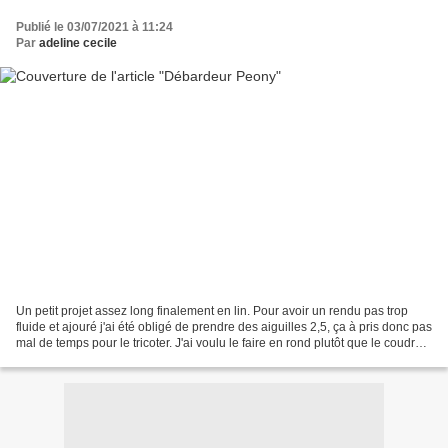
Publié le 03/07/2021 à 11:24
Par
adeline cecile
Un petit projet assez long finalement en lin. Pour avoir un rendu pas trop
fluide et ajouré j'ai été obligé de prendre des aiguilles 2,5, ça à pris donc pas
mal de temps pour le tricoter. J'ai voulu le faire en rond plutôt que le coudre,
j'ai donc réécris...