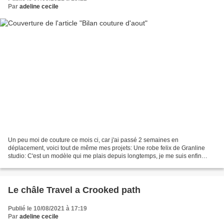
Par
adeline cecile
Un peu moi de couture ce mois ci, car j'ai passé 2 semaines en
déplacement, voici tout de même mes projets: Une robe felix de Granline
studio: C'est un modèle qui me plais depuis longtemps, je me suis enfin
lancé avec cette viscose d'eglantine et zoé....
Le châle Travel a Crooked path
Publié le 10/08/2021 à 17:19
Par
adeline cecile