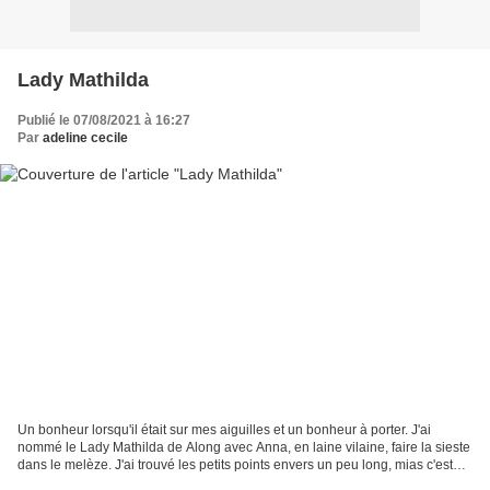
Lady Mathilda
Publié le 07/08/2021 à 16:27
Par
adeline cecile
Un bonheur lorsqu'il était sur mes aiguilles et un bonheur à porter. J'ai
nommé le Lady Mathilda de Along avec Anna, en laine vilaine, faire la sieste
dans le melèze. J'ai trouvé les petits points envers un peu long, mias c'est
tellement joli que lorsqu'il...