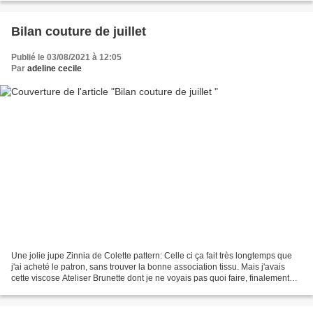
Bilan couture de juillet
Publié le 03/08/2021 à 12:05
Par
adeline cecile
Une jolie jupe Zinnia de Colette pattern: Celle ci ça fait très longtemps que
j'ai acheté le patron, sans trouver la bonne association tissu. Mais j'avais
cette viscose Ateliser Brunette dont je ne voyais pas quoi faire, finalement
les deux se sont bien...